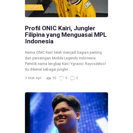
ESPORTS
Profil ONIC Kairi, Jungler
Filipina yang Menguasai MPL
Indonesia
Nama ONIC Kairi telah menjadi bagian penting
dari persaingan Mobile Legends Indonesia.
Pemilik nama lengkap Kairi Ygnacio Rayosdelsol
itu dikenal sebagai jungler…
2 days ago
30
0
0