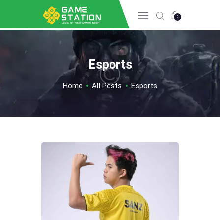
0
Esports
HOME
INFO GAME
Home
All Posts
Esports
ESPORTS
TIPS & TRICK
REVIEW GAME
TECH