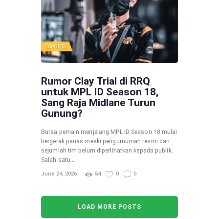
ESPORTS
Rumor Clay Trial di RRQ
untuk MPL ID Season 18,
Sang Raja Midlane Turun
Gunung?
Bursa pemain menjelang MPL ID Season 18 mulai
bergerak panas meski pengumuman resmi dari
sejumlah tim belum diperlihatkan kepada publik.
Salah satu…
June 24, 2026
54
0
0
LOAD MORE POSTS