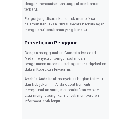
dengan mencantumkan tanggal pembaruan
terbaru.
Pengunjung disarankan untuk memeriksa
halaman Kebijakan Privasi secara berkala agar
mengetahui perubahan yang berlaku.
Persetujuan Pengguna
Dengan menggunakan Gamestation.co.id,
Anda menyetujui pengumpulan dan
penggunaan informasi sebagaimana dijelaskan
dalam Kebijakan Privasi ini.
Apabila Anda tidak menyetujui bagian tertentu
dari kebijakan ini, Anda dapat berhenti
menggunakan situs, menonaktifkan cookie,
atau menghubungi kami untuk memperoleh
informasi lebih lanjut.