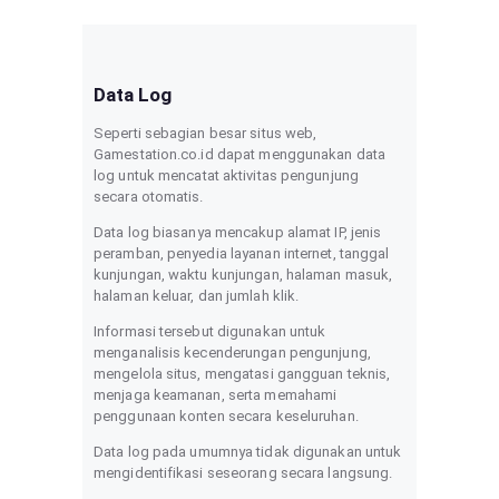
Data Log
Seperti sebagian besar situs web,
Gamestation.co.id dapat menggunakan data
log untuk mencatat aktivitas pengunjung
secara otomatis.
Data log biasanya mencakup alamat IP, jenis
peramban, penyedia layanan internet, tanggal
kunjungan, waktu kunjungan, halaman masuk,
halaman keluar, dan jumlah klik.
Informasi tersebut digunakan untuk
menganalisis kecenderungan pengunjung,
mengelola situs, mengatasi gangguan teknis,
menjaga keamanan, serta memahami
penggunaan konten secara keseluruhan.
Data log pada umumnya tidak digunakan untuk
mengidentifikasi seseorang secara langsung.