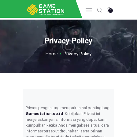
0
Privacy Policy
HOME
INFO GAME
Home
Privacy Policy
ESPORTS
TIPS & TRICK
REVIEW GAME
TECH
Privasi pengunjung merupakan hal penting bagi
Gamestation.co.id
. Kebijakan Privasi ini
menjelaskan jenis informasi yang dapat kami
kumpulkan ketika Anda mengakses situs, cara
informasi tersebut digunakan, serta pilihan
yang tersedia bagi Anda terkait pengelolaan