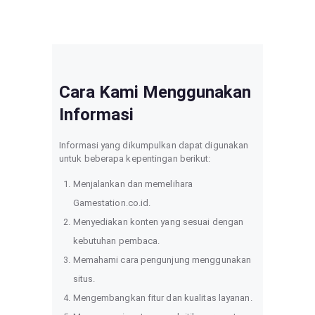
Cara Kami Menggunakan
Informasi
Informasi yang dikumpulkan dapat digunakan
untuk beberapa kepentingan berikut:
Menjalankan dan memelihara
Gamestation.co.id.
Menyediakan konten yang sesuai dengan
kebutuhan pembaca.
Memahami cara pengunjung menggunakan
situs.
Mengembangkan fitur dan kualitas layanan.