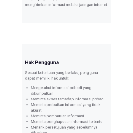
mengirimkan informasi melalui jaringan internet.
Hak Pengguna
Sesuai ketentuan yang berlaku, pengguna
dapat memiliki hak untuk:
Mengetahui informasi pribadi yang
dikumpulkan
Meminta akses terhadap informasi pribadi
Meminta perbaikan informasi yang tidak
akurat
Meminta pembaruan informasi
Meminta penghapusan informasi tertentu
Menarik persetujuan yang sebelumnya
diberikan