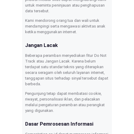
untuk meminta peninjauan atau penghapusan
data tersebut.
Kami mendorong orang tua dan wali untuk
mendampingi serta mengawasi aktivitas anak
ketika menggunakan internet.
Jangan Lacak
Beberapa peramban menyediakan fitur Do Not
Track atau Jangan Lacak. Karena belum
terdapat satu standar teknis yang diterapkan
secara seragam oleh seluruh layanan internet,
tanggapan situs terhadap sinyal tersebut dapat
berbeda.
Pengunjung tetap dapat membatasi cookie,
riwayat, personalisasi iklan, dan pelacakan
melalui pengaturan peramban atau perangkat
yang digunakan.
Dasar Pemrosesan Informasi