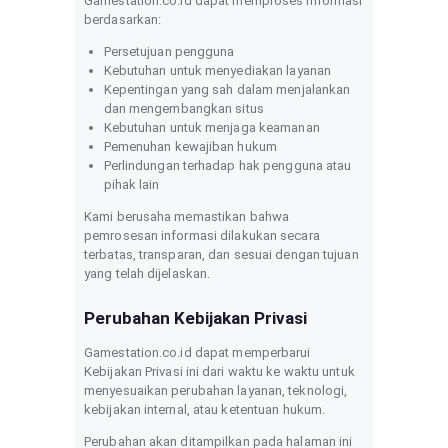
Gamestation.co.id dapat memproses informasi
berdasarkan:
Persetujuan pengguna
Kebutuhan untuk menyediakan layanan
Kepentingan yang sah dalam menjalankan
dan mengembangkan situs
Kebutuhan untuk menjaga keamanan
Pemenuhan kewajiban hukum
Perlindungan terhadap hak pengguna atau
pihak lain
Kami berusaha memastikan bahwa
pemrosesan informasi dilakukan secara
terbatas, transparan, dan sesuai dengan tujuan
yang telah dijelaskan.
Perubahan Kebijakan Privasi
Gamestation.co.id dapat memperbarui
Kebijakan Privasi ini dari waktu ke waktu untuk
menyesuaikan perubahan layanan, teknologi,
kebijakan internal, atau ketentuan hukum.
Perubahan akan ditampilkan pada halaman ini