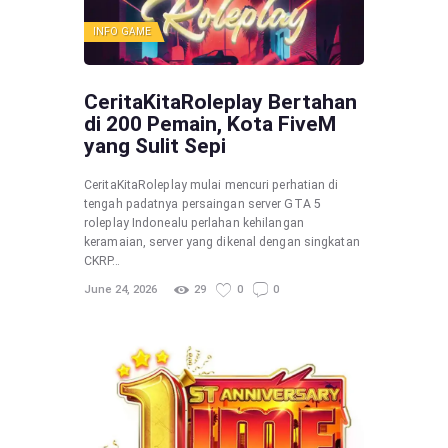
INFO GAME
CeritaKitaRoleplay Bertahan
di 200 Pemain, Kota FiveM
yang Sulit Sepi
CeritaKitaRoleplay mulai mencuri perhatian di
tengah padatnya persaingan server GTA 5
roleplay Indonealu perlahan kehilangan
keramaian, server yang dikenal dengan singkatan
CKRP…
June 24, 2026
29
0
0