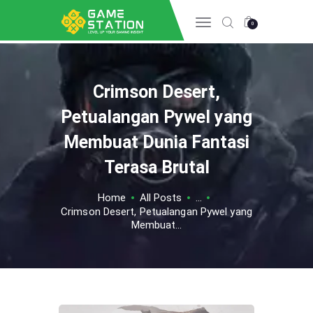
0
Crimson Desert,
HOME
INFO GAME
Petualangan Pywel yang
ESPORTS
Membuat Dunia Fantasi
TIPS & TRICK
Terasa Brutal
REVIEW GAME
TECH
Home
All Posts
...
Crimson Desert, Petualangan Pywel yang
Membuat...