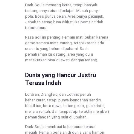
Dark Souls memang keras, tetapi banyak
tantangannya bisa dipelajari. Musuh punya
pola. Boss punya celah. Area punya petunjuk.
Jebakan sering bisa dilihat jika pemain tidak
terburu buru.
Rasa adil ini penting. Pemain mati bukan karena
game semata mata curang, tetapi karena ada
sesuatu yang belum dipahami. Saat
pemahaman itu datang, area yang dulu
menakutkan bisa dilewati dengan tenang.
Dunia yang Hancur Justru
Terasa Indah
Lordran, Drangleic, dan Lothric penuh
kehancuran, tetapi punya keindahan sendiri.
Kastil tua, kota dewa, hutan gelap, gua kristal,
menara runtuh, dan tempat api terakhir memberi
pemandangan yang sulit dilupakan.
Dark Souls membuat kehancuran terasa
megah. Pemain berjalan di dunia yang hampir