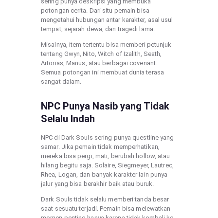
sering punya deskripsi yang membuka
potongan cerita. Dari situ pemain bisa
mengetahui hubungan antar karakter, asal usul
tempat, sejarah dewa, dan tragedi lama.
Misalnya, item tertentu bisa memberi petunjuk
tentang Gwyn, Nito, Witch of Izalith, Seath,
Artorias, Manus, atau berbagai covenant.
Semua potongan ini membuat dunia terasa
sangat dalam.
NPC Punya Nasib yang Tidak
Selalu Indah
NPC di Dark Souls sering punya questline yang
samar. Jika pemain tidak memperhatikan,
mereka bisa pergi, mati, berubah hollow, atau
hilang begitu saja. Solaire, Siegmeyer, Lautrec,
Rhea, Logan, dan banyak karakter lain punya
jalur yang bisa berakhir baik atau buruk.
Dark Souls tidak selalu memberi tanda besar
saat sesuatu terjadi. Pemain bisa melewatkan
momen penting hanya karena tidak kembali ke