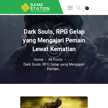
0
Dark Souls, RPG Gelap
HOME
INFO GAME
yang Mengajari Pemain
ESPORTS
Lewat Kematian
TIPS & TRICK
Home
All Posts
...
REVIEW GAME
Dark Souls, RPG Gelap yang Mengajari
TECH
Pemain...