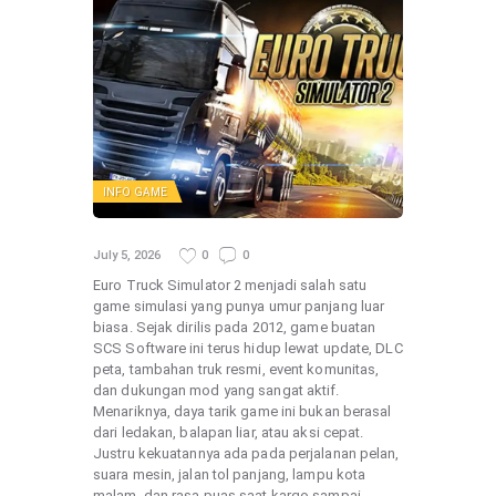
INFO GAME
July 5, 2026
0
0
Euro Truck Simulator 2 menjadi salah satu
game simulasi yang punya umur panjang luar
biasa. Sejak dirilis pada 2012, game buatan
SCS Software ini terus hidup lewat update, DLC
peta, tambahan truk resmi, event komunitas,
dan dukungan mod yang sangat aktif.
Menariknya, daya tarik game ini bukan berasal
dari ledakan, balapan liar, atau aksi cepat.
Justru kekuatannya ada pada perjalanan pelan,
suara mesin, jalan tol panjang, lampu kota
malam, dan rasa puas saat kargo sampai