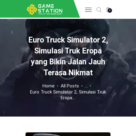
0
Euro Truck Simulator 2,
HOME
INFO GAME
Simulasi Truk Eropa
ESPORTS
yang Bikin Jalan Jauh
TIPS & TRICK
Terasa Nikmat
REVIEW GAME
TECH
Home
All Posts
...
Euro Truck Simulator 2, Simulasi Truk
Eropa...