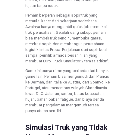
tujuan tanpa rusak.
Pemain berperan sebagai sopir truk yang
memulai karier dari pekerjaan sederhana.
Awalnya hanya mengambil quick job memakai
truk perusahaan. Setelah uang cukup, pemain
bisa membeli truk sendiri, membuka garasi,
merekrut sopir, dan membangun perusahaan
logistik lintas Eropa. Perjalanan dari sopir kecil
sampai pemilik armada besar inilah yang
membuat Euro Truck Simulator 2 terasa adiktif.
Game ini punya ritme yang berbeda dari banyak
game lain. Pemain bisa mengemudi dari Prancis
ke Jerman, dari Italia ke Austria, dari Spanyol ke
Portugal, atau menembus wilayah Skandinavia
lewat DLC. Jalanan, rambu, batas kecepatan,
hujan, bahan bakar, fatigue, dan biaya denda
membuat pengalaman mengemudi terasa
punya aturan sendiri.
Simulasi Truk yang Tidak