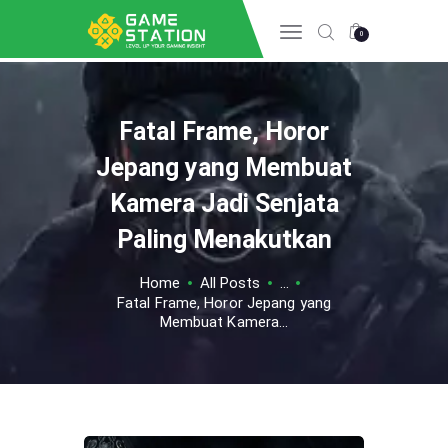
0
Fatal Frame, Horor
HOME
INFO GAME
Jepang yang Membuat
ESPORTS
Kamera Jadi Senjata
TIPS & TRICK
Paling Menakutkan
REVIEW GAME
TECH
Home
All Posts
...
Fatal Frame, Horor Jepang yang
Membuat Kamera...