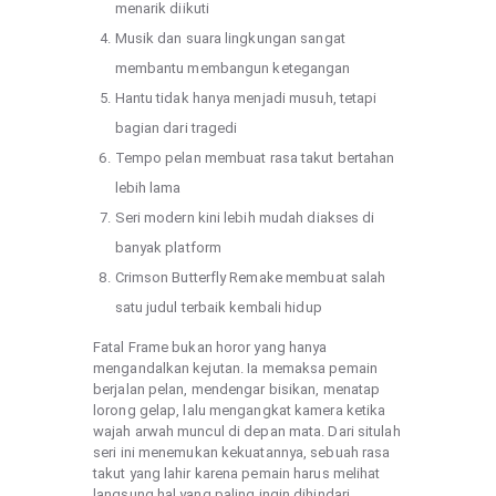
menarik diikuti
Musik dan suara lingkungan sangat
membantu membangun ketegangan
Hantu tidak hanya menjadi musuh, tetapi
bagian dari tragedi
Tempo pelan membuat rasa takut bertahan
lebih lama
Seri modern kini lebih mudah diakses di
banyak platform
Crimson Butterfly Remake membuat salah
satu judul terbaik kembali hidup
Fatal Frame bukan horor yang hanya
mengandalkan kejutan. Ia memaksa pemain
berjalan pelan, mendengar bisikan, menatap
lorong gelap, lalu mengangkat kamera ketika
wajah arwah muncul di depan mata. Dari situlah
seri ini menemukan kekuatannya, sebuah rasa
takut yang lahir karena pemain harus melihat
langsung hal yang paling ingin dihindari.