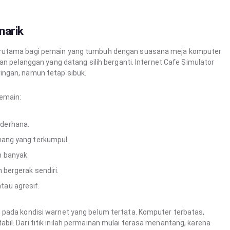
narik
erutama bagi pemain yang tumbuh dengan suasana meja komputer
dan pelanggan yang datang silih berganti. Internet Cafe Simulator
ingan, namun tetap sibuk.
pemain:
ederhana.
uang yang terkumpul.
n banyak.
 bergerak sendiri.
tau agresif.
 pada kondisi warnet yang belum tertata. Komputer terbatas,
il. Dari titik inilah permainan mulai terasa menantang, karena