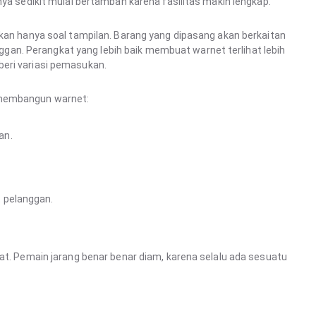
nya sedikit mulai bertambah karena fasilitas makin lengkap.
ukan hanya soal tampilan. Barang yang dipasang akan berkaitan
n. Perangkat yang lebih baik membuat warnet terlihat lebih
eri variasi pemasukan.
 membangun warnet:
an.
 pelanggan.
dat. Pemain jarang benar benar diam, karena selalu ada sesuatu