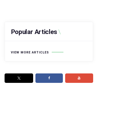
Popular Articles
VIEW MORE ARTICLES