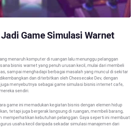
r Jadi Game Simulasi Warnet
tang menaruh komputer di ruangan lalu menunggu pelanggan
na bisnis warnet yang penuh urusan kecil, mulai dari membeli
tas, sampai menghadapi berbagai masalah yang muncul di sekitar
dikembangkan dan diterbitkan oleh Cheesecake Dev, dengan
 juga menyebutnya sebagai game simulasi bisnis internet cafe,
ereka sendiri.
 cara game ini memadukan kegiatan bisnis dengan elemen hidup
an, tetapi juga bergerak langsung di ruangan, membeli barang,
 memperhatikan kebutuhan pelanggan. Gaya seperti ini membuat
urus usaha kecil daripada sekadar simulasi manajemen dari