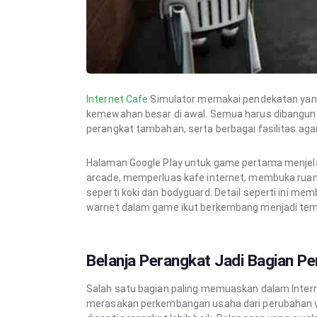
Internet Cafe
Simulator memakai pendekatan yang
kemewahan besar di awal. Semua harus dibangun s
perangkat tambahan, serta berbagai fasilitas aga
Halaman Google Play untuk game pertama menj
arcade, memperluas kafe internet, membuka rua
seperti koki dan bodyguard. Detail seperti ini me
warnet dalam game ikut berkembang menjadi temp
Belanja Perangkat Jadi Bagian Pe
Salah satu bagian paling memuaskan dalam Intern
merasakan perkembangan usaha dari perubahan vis