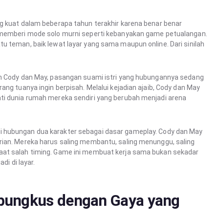
g kuat dalam beberapa tahun terakhir karena benar benar
k memberi mode solo murni seperti kebanyakan game petualangan.
u teman, baik lewat layar yang sama maupun online. Dari sinilah
ah Cody dan May, pasangan suami istri yang hubungannya sedang
ang tuanya ingin berpisah. Melalui kejadian ajaib, Cody dan May
ti dunia rumah mereka sendiri yang berubah menjadi arena
hubungan dua karakter sebagai dasar gameplay. Cody dan May
rian. Mereka harus saling membantu, saling menunggu, saling
aat salah timing. Game ini membuat kerja sama bukan sekadar
di di layar.
ibungkus dengan Gaya yang