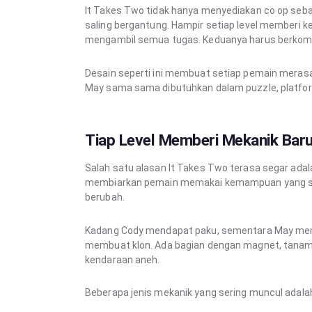
It Takes Two tidak hanya menyediakan co op seba
saling bergantung. Hampir setiap level memberi
mengambil semua tugas. Keduanya harus berkomu
Desain seperti ini membuat setiap pemain merasa
May sama sama dibutuhkan dalam puzzle, platfor
Tiap Level Memberi Mekanik Bar
Salah satu alasan It Takes Two terasa segar adal
membiarkan pemain memakai kemampuan yang sama 
berubah.
Kadang Cody mendapat paku, sementara May mema
membuat klon. Ada bagian dengan magnet, tanaman
kendaraan aneh.
Beberapa jenis mekanik yang sering muncul adala