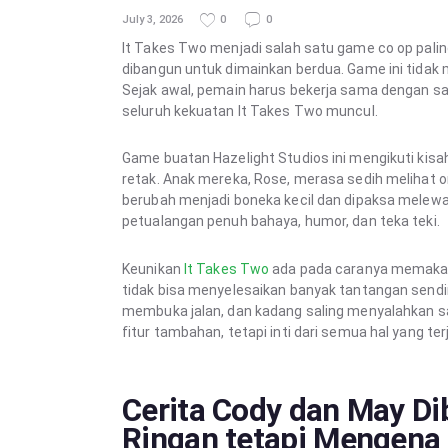
July 3, 2026
0
0
It Takes Two menjadi salah satu game co op palin
dibangun untuk dimainkan berdua. Game ini tida
Sejak awal, pemain harus bekerja sama dengan sat
seluruh kekuatan It Takes Two muncul.
Game buatan Hazelight Studios ini mengikuti kis
retak. Anak mereka, Rose, merasa sedih melihat or
berubah menjadi boneka kecil dan dipaksa melewa
petualangan penuh bahaya, humor, dan teka teki.
Keunikan
It Takes Two
ada pada caranya memakai 
tidak bisa menyelesaikan banyak tantangan sendi
membuka jalan, dan kadang saling menyalahkan s
fitur tambahan, tetapi inti dari semua hal yang terja
Cerita Cody dan May D
Ringan tetapi Mengena