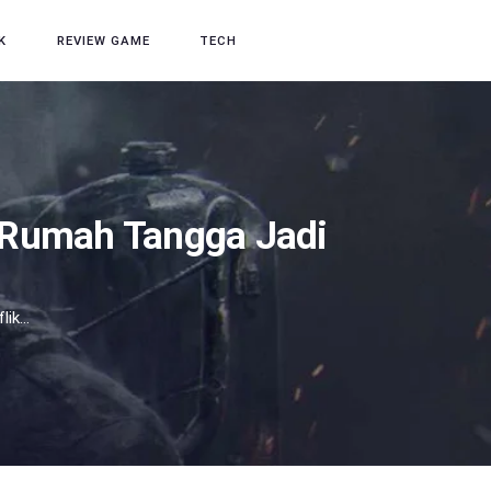
K
REVIEW GAME
TECH
k Rumah Tangga Jadi
ik...