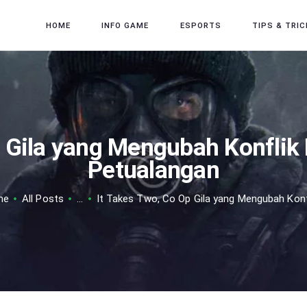
HOME
HOME
INFO GAME
ESPORTS
TIPS & TRIC
INFO GAME
ESPORTS
TIPS & TRICK
REVIEW GAME
p Gila yang Mengubah Konfli
TECH
Petualangan
me
All Posts
...
It Takes Two, Co Op Gila yang Mengubah Konfl