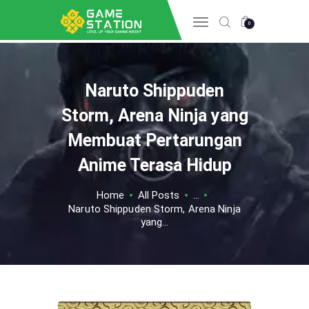
0
Naruto Shippuden
HOME
INFO GAME
Storm, Arena Ninja yang
ESPORTS
Membuat Pertarungan
TIPS & TRICK
Anime Terasa Hidup
REVIEW GAME
TECH
Home
All Posts
...
Naruto Shippuden Storm, Arena Ninja
yang...