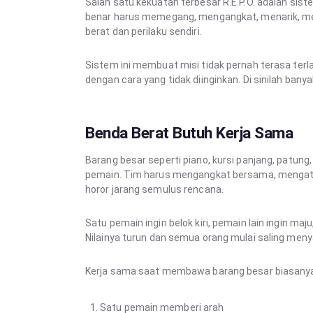
Salah satu kekuatan terbesar R.E.P.O. adalah sist
benar harus memegang, mengangkat, menarik, me
berat dan perilaku sendiri.
Sistem ini membuat misi tidak pernah terasa terlal
dengan cara yang tidak diinginkan. Di sinilah ban
Benda Berat Butuh Kerja Sama
Barang besar seperti piano, kursi panjang, patung
pemain. Tim harus mengangkat bersama, mengatur 
horor jarang semulus rencana.
Satu pemain ingin belok kiri, pemain lain ingin ma
Nilainya turun dan semua orang mulai saling meny
Kerja sama saat membawa barang besar biasan
Satu pemain memberi arah