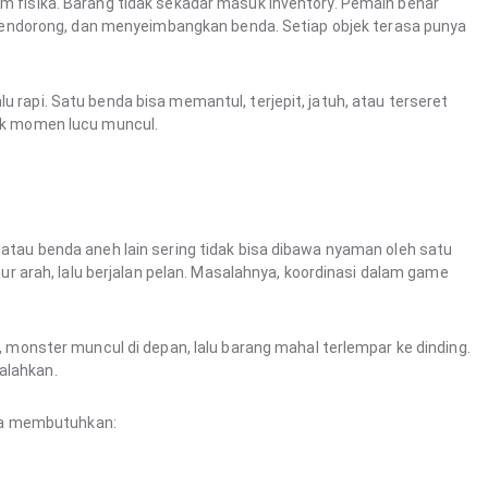
em fisika. Barang tidak sekadar masuk inventory. Pemain benar
ndorong, dan menyeimbangkan benda. Setiap objek terasa punya
u rapi. Satu benda bisa memantul, terjepit, jatuh, atau terseret
yak momen lucu muncul.
, atau benda aneh lain sering tidak bisa dibawa nyaman oleh satu
arah, lalu berjalan pelan. Masalahnya, koordinasi dalam game
ju, monster muncul di depan, lalu barang mahal terlempar ke dinding.
alahkan.
ya membutuhkan: