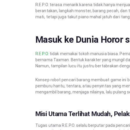
R.E.P.O. terasa menarik karena tidak hanya menjua
berantakan, langkah monster, barang pecah, dan t
mati, tetapi juga takut piano mahal jatuh dari t
Masuk ke Dunia Horor s
R.E.P.O
. tidak memakai tokoh manusia biasa. Pema
bernama Taxman. Bentuk karakter yang mungil dan
Namun, tampilan lucu itu justru bertabrakan deng
Konsep robot pencari barang membuat game ini be
pemburu hantu, tentara, atau penyintas yang menc
mengambil barang, menjaga nilainya, lalu pulang
Misi Utama Terlihat Mudah, Pelak
Tugas utama R.E.P.O. selalu berputar pada penca