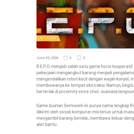
INFO GAME
June 30, 2026
0
0
R.E.P.O. menjadi salah satu game horor kooperati
pekerjaan mengangkut barang menjadi pengalaman p
mengendalikan robot kecil dengan wajah konyol, 
membawanya ke tempat ekstraksi. Namun, begitu 
berteriak di proximity voice chat, suasana langsu
Game buatan Semiwork ini punya nama lengkap Retr
dikirim oleh sosok komputer misterius untuk mas
mengambil barang bernilai, membawa keluar denga
alat bantu.