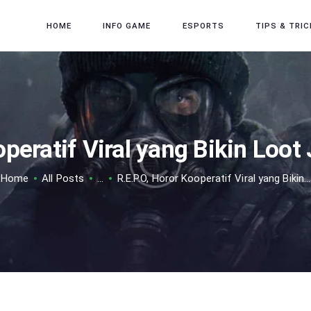
HOME
HOME
INFO GAME
ESPORTS
TIPS & TRIC
INFO GAME
ESPORTS
TIPS & TRICK
REVIEW GAME
operatif Viral yang Bikin Loo
TECH
Home
All Posts
...
R.E.P.O, Horor Kooperatif Viral yang Bikin...