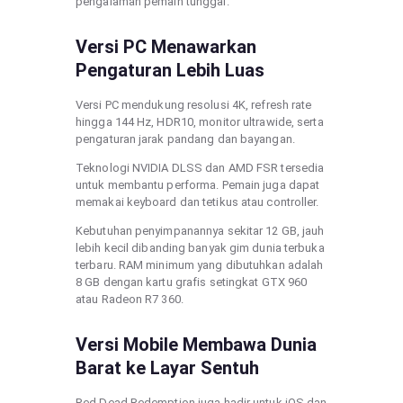
pengalaman pemain tunggal.
Versi PC Menawarkan
Pengaturan Lebih Luas
Versi PC mendukung resolusi 4K, refresh rate
hingga 144 Hz, HDR10, monitor ultrawide, serta
pengaturan jarak pandang dan bayangan.
Teknologi NVIDIA DLSS dan AMD FSR tersedia
untuk membantu performa. Pemain juga dapat
memakai keyboard dan tetikus atau controller.
Kebutuhan penyimpanannya sekitar 12 GB, jauh
lebih kecil dibanding banyak gim dunia terbuka
terbaru. RAM minimum yang dibutuhkan adalah
8 GB dengan kartu grafis setingkat GTX 960
atau Radeon R7 360.
Versi Mobile Membawa Dunia
Barat ke Layar Sentuh
Red Dead Redemption juga hadir untuk iOS dan