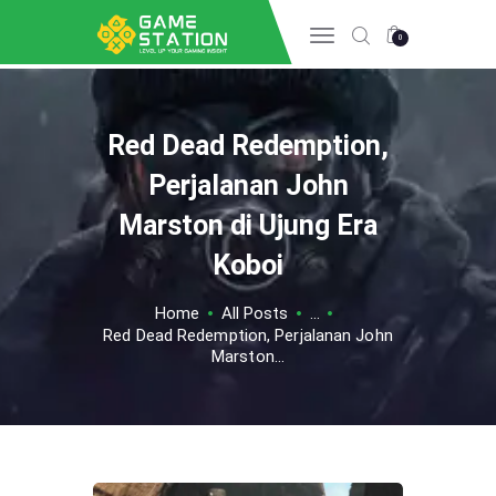
0
Red Dead Redemption,
HOME
INFO GAME
Perjalanan John
ESPORTS
Marston di Ujung Era
TIPS & TRICK
Koboi
REVIEW GAME
TECH
Home
All Posts
...
Red Dead Redemption, Perjalanan John
Marston...