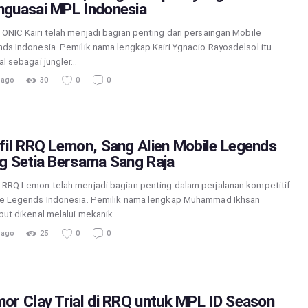
guasai MPL Indonesia
ONIC Kairi telah menjadi bagian penting dari persaingan Mobile
ds Indonesia. Pemilik nama lengkap Kairi Ygnacio Rayosdelsol itu
al sebagai jungler…
 ago
30
0
0
fil RRQ Lemon, Sang Alien Mobile Legends
g Setia Bersama Sang Raja
RRQ Lemon telah menjadi bagian penting dalam perjalanan kompetitif
e Legends Indonesia. Pemilik nama lengkap Muhammad Ikhsan
but dikenal melalui mekanik…
 ago
25
0
0
or Clay Trial di RRQ untuk MPL ID Season