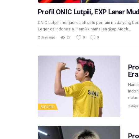
Profil ONIC Lutpiii, EXP Laner Mu
ONIC Lutpiii menjadi salah satu pemain muda yang be
Legends Indonesia. Pemilik nama lengkap Moch…
2 days ago
27
0
0
Pro
Era
Nama 
Indon
dalam
2 days
ESPORTS
Pro