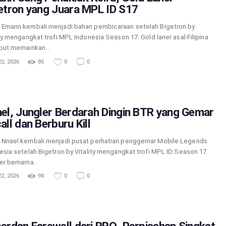
etron yang Juara MPL ID S17
Emann kembali menjadi bahan pembicaraan setelah Bigetron by
ity mengangkat trofi MPL Indonesia Season 17. Gold laner asal Filipina
ebut memainkan…
2, 2026
85
0
0
el, Jungler Berdarah Dingin BTR yang Gemar
all dan Berburu Kill
Nnael kembali menjadi pusat perhatian penggemar Mobile Legends
esia setelah Bigetron by Vitality mengangkat trofi MPL ID Season 17.
er bernama…
2, 2026
98
0
0