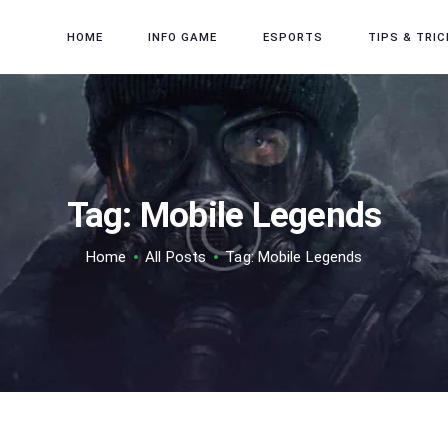
HOME
HOME
INFO GAME
ESPORTS
TIPS & TRIC
INFO GAME
ESPORTS
TIPS & TRICK
REVIEW GAME
Tag: Mobile Legends
TECH
Home
All Posts
Tag: Mobile Legends