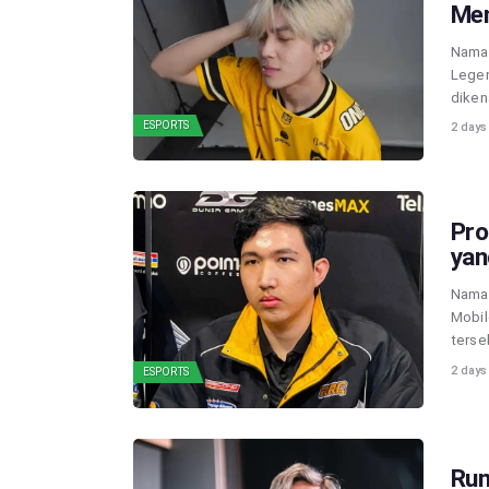
Men
Nama 
Legen
diken
ESPORTS
2 days
Pro
yan
Nama 
Mobil
terse
2 days
ESPORTS
Rum