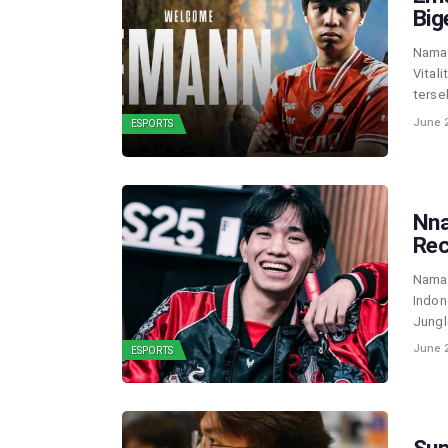
Big
Nama 
Vital
ters
June 2
ESPORTS
Nna
Rec
Nama 
Indon
Jungl
June 2
ESPORTS