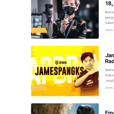
18,
Bursa
pengu
Salah
June 2
ESPORTS
Jam
Rad
Nama 
Indon
Jungl
June 2
ESPORTS
Ema