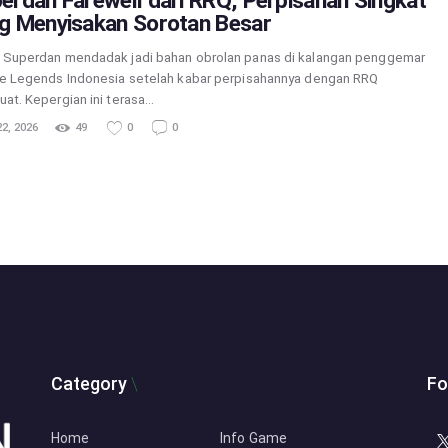
erdan Farewell dari RRQ, Perpisahan Singkat
g Menyisakan Sorotan Besar
Superdan mendadak jadi bahan obrolan panas di kalangan penggemar
e Legends Indonesia setelah kabar perpisahannya dengan RRQ
at. Kepergian ini terasa…
2, 2026
49
0
0
Category
Fo
Home
Info Game