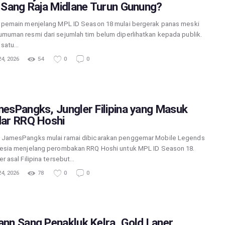
 Sang Raja Midlane Turun Gunung?
 pemain menjelang MPL ID Season 18 mulai bergerak panas meski
muman resmi dari sejumlah tim belum diperlihatkan kepada publik.
 satu…
4, 2026
54
0
0
esPangks, Jungler Filipina yang Masuk
ar RRQ Hoshi
JamesPangks mulai ramai dibicarakan penggemar Mobile Legends
esia menjelang perombakan RRQ Hoshi untuk MPL ID Season 18.
er asal Filipina tersebut…
4, 2026
78
0
0
nn Sang Penakluk Kelra, Gold Laner