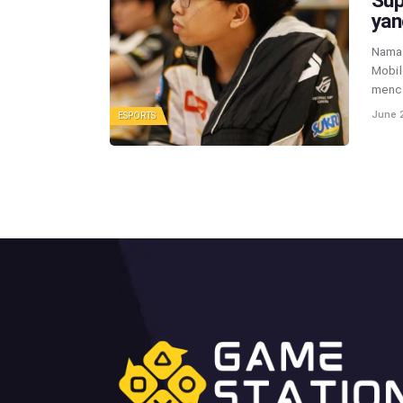
Sup
yan
Nama 
Mobil
mencu
June 2
ESPORTS